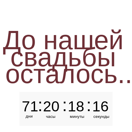
До нашей
свадьбы
осталось..
:
:
:
71
20
18
16
дни
часы
минуты
секунды