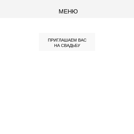
МЕНЮ
ПРИГЛАШАЕМ ВАС
НА СВАДЬБУ
дресс-
код
где и
опрос
план
контакты
когда
мероприятия