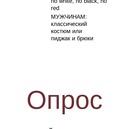
no white, no black, no
red
МУЖЧИНАМ:
классический
костюм или
пиджак и брюки
Опрос